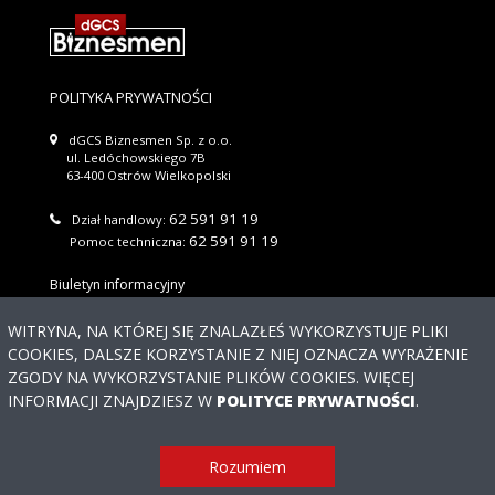
POLITYKA PRYWATNOŚCI
dGCS Biznesmen Sp. z o.o.
ul. Ledóchowskiego 7B
63-400 Ostrów Wielkopolski
62 591 91 19
Dział handlowy:
62 591 91 19
Pomoc techniczna:
Biuletyn informacyjny
Wyślij
WITRYNA, NA KTÓREJ SIĘ ZNALAZŁEŚ WYKORZYSTUJE PLIKI
COOKIES, DALSZE KORZYSTANIE Z NIEJ OZNACZA WYRAŻENIE
Regulaminu newslettera
Akceptuję warunki
ZGODY NA WYKORZYSTANIE PLIKÓW COOKIES. WIĘCEJ
Potrzebujesz
INFORMACJI ZNAJDZIESZ W
POLITYCE PRYWATNOŚCI
.
pomocy?
© 2026 DGCS BIZNESMEN SP. Z O.O. WSZYSTKIE PRAWA
Rozumiem
ZASTRZEŻONE