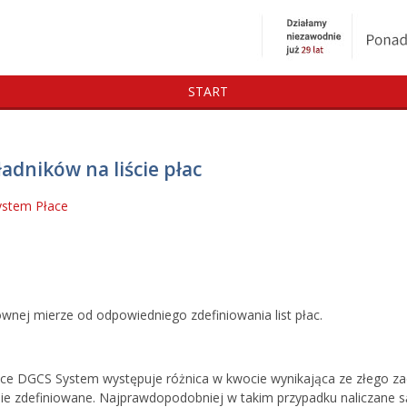
START
adników na liście płac
ystem
Płace
ównej mierze od odpowiedniego zdefiniowania list płac.
łace DGCS System występuje różnica w kwocie wynikająca ze złego zao
wnie zdefiniowane. Najprawdopodobniej w takim przypadku naliczan