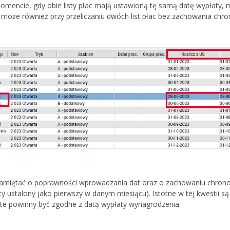
momencie, gdy obie listy płac mają ustawioną tę samą datę wypłaty,
 może również przy przeliczaniu dwóch list płac bez zachowania chro
 pamiętać o poprawności wprowadzania dat oraz o zachowaniu chronolo
y ustalony jako pierwszy w danym miesiącu). Istotne w tej kwestii są ta
te powinny być zgodne z datą wypłaty wynagrodzenia.