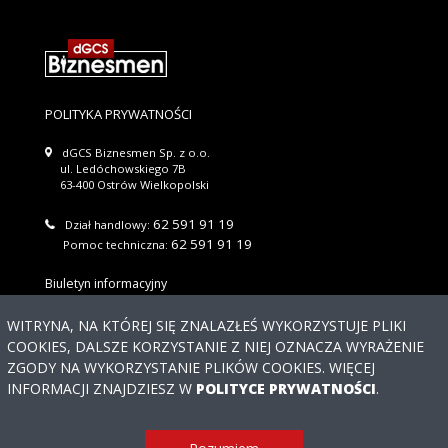
POLITYKA PRYWATNOŚCI
dGCS Biznesmen Sp. z o.o.
ul. Ledóchowskiego 7B
63-400 Ostrów Wielkopolski
62 591 91 19
Dział handlowy:
62 591 91 19
Pomoc techniczna:
Biuletyn informacyjny
Wyślij
WITRYNA, NA KTÓREJ SIĘ ZNALAZŁEŚ WYKORZYSTUJE PLIKI
COOKIES, DALSZE KORZYSTANIE Z NIEJ OZNACZA WYRAŻENIE
Regulaminu newslettera
Akceptuję warunki
ZGODY NA WYKORZYSTANIE PLIKÓW COOKIES. WIĘCEJ
Potrzebujesz
INFORMACJI ZNAJDZIESZ W
POLITYCE PRYWATNOŚCI
.
pomocy?
© 2026 DGCS BIZNESMEN SP. Z O.O. WSZYSTKIE PRAWA