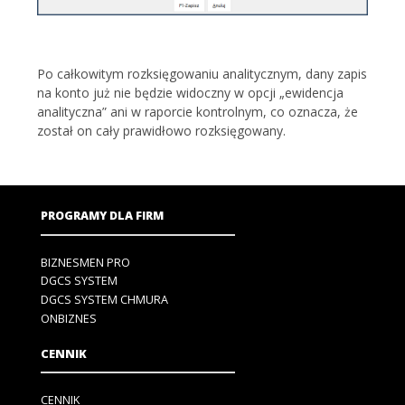
Po całkowitym rozksięgowaniu analitycznym, dany zapis
na konto już nie będzie widoczny w opcji „ewidencja
analityczna” ani w raporcie kontrolnym, co oznacza, że
został on cały prawidłowo rozksięgowany.
PROGRAMY DLA FIRM
BIZNESMEN PRO
DGCS SYSTEM
DGCS SYSTEM CHMURA
ONBIZNES
CENNIK
CENNIK