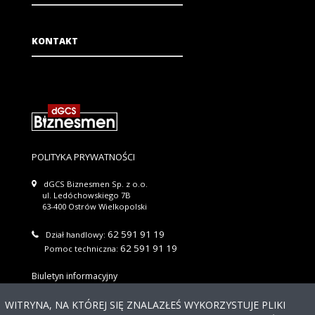
KONTAKT
POLITYKA PRYWATNOŚCI
dGCS Biznesmen Sp. z o.o.
ul. Ledóchowskiego 7B
63-400 Ostrów Wielkopolski
62 591 91 19
Dział handlowy:
62 591 91 19
Pomoc techniczna:
Biuletyn informacyjny
Wyślij
WITRYNA, NA KTÓREJ SIĘ ZNALAZŁEŚ WYKORZYSTUJE PLIKI