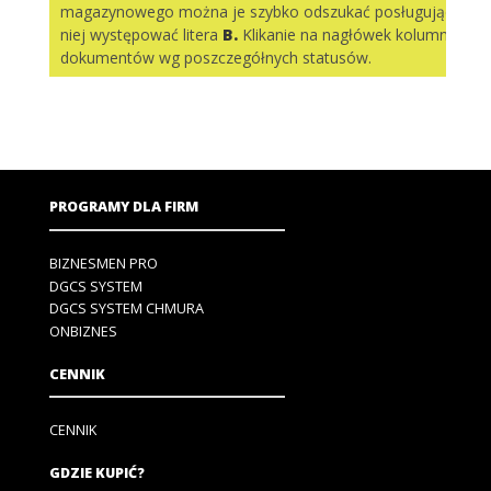
magazynowego można je szybko odszukać posługując się 
niej występować litera
B.
Klikanie na nagłówek kolumny sp
dokumentów wg poszczegółnych statusów.
PROGRAMY DLA FIRM
BIZNESMEN PRO
DGCS SYSTEM
DGCS SYSTEM CHMURA
ONBIZNES
CENNIK
CENNIK
GDZIE KUPIĆ?