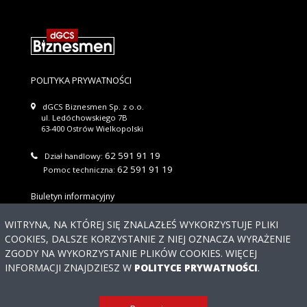
POLITYKA PRYWATNOŚCI
dGCS Biznesmen Sp. z o.o.
ul. Ledóchowskiego 7B
63-400 Ostrów Wielkopolski
62 591 91 19
Dział handlowy:
62 591 91 19
Pomoc techniczna:
Biuletyn informacyjny
Wyślij
WITRYNA, NA KTÓREJ SIĘ ZNALAZŁEŚ WYKORZYSTUJE PLIKI
COOKIES, DALSZE KORZYSTANIE Z NIEJ OZNACZA WYRAŻENIE
Regulaminu newslettera
Akceptuję warunki
ZGODY NA WYKORZYSTANIE PLIKÓW COOKIES. WIĘCEJ
Potrzebujesz
INFORMACJI ZNAJDZIESZ W
POLITYCE PRYWATNOŚCI
.
pomocy?
© 2026 DGCS BIZNESMEN SP. Z O.O. WSZYSTKIE PRAWA