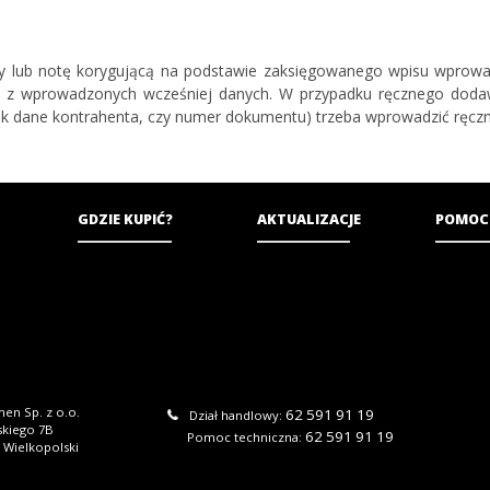
 lub notę korygującą na podstawie zaksięgowanego wpisu wprowa
 z wprowadzonych wcześniej danych. W przypadku ręcznego dod
jak dane kontrahenta, czy numer dokumentu) trzeba wprowadzić ręczn
GDZIE KUPIĆ?
AKTUALIZACJE
POMOC
en Sp. z o.o.
62 591 91 19
Dział handlowy:
skiego 7B
62 591 91 19
Pomoc techniczna:
 Wielkopolski