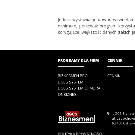
Jednak wystawiając dowód wewnętrzny
minimum, ponieważ program korzysta
korygującej większość danych (takich 
PROGRAMY DLA FIRM
CENNIK
BIZNESMEN PRO
CENNIK
DGCS SYSTEM
DGCS SYSTEM CHMURA
ONBIZNES
dGCS Biznesm
ul. Ledóchow
63-400 Ostrów
POLITYKA PRYWATNOŚCI