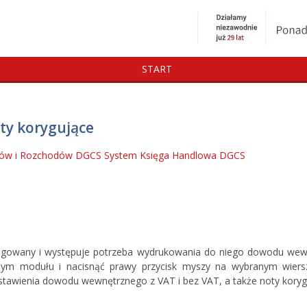
START
ty korygujące
dów i Rozchodów DGCS System
Księga Handlowa DGCS
ięgowany i występuje potrzeba wydrukowania do niego dowodu wewn
m modułu i nacisnąć prawy przycisk myszy na wybranym wierszu
tawienia dowodu wewnętrznego z VAT i bez VAT, a także noty koryg