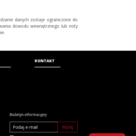
dzanie danych zostaje ograniczone do
awania dowodu wewnętrznego lub noty
ie.
KONTAKT
Biuletyn informacyjny
Wyślij