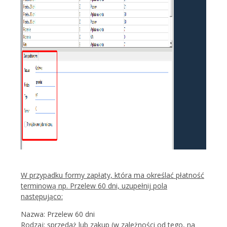
W przypadku formy zapłaty, która ma określać płatność
terminową np. Przelew 60 dni, uzupełnij pola
następująco:
Nazwa: Przelew 60 dni
Rodzaj: sprzedaż lub zakup (w zależności od tego, na