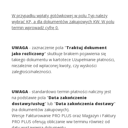
W przypadku wpłaty gotówkowej w polu Typ należy
wybrać KP, a dla dokumentów zakupowych KW. W polu
termin wprowadź cyfrę 0.
UWAGA
- zaznaczenie pola "
Traktuj dokument
jako rozliczony
" skutkuje brakiem pojawienia się
takiego dokumentu w kartotece Uzupełnianie płatności,
niezależnie od wpłaconej kwoty, czy wyskości
zaległości/należności.
UWAGA
- standardowo termin płatności naliczny jest
na podstawie pola "
Data zakończenie
dostawy/usług
" lub "
Data zakończenia dostawy
"
(na dokumentów zakupowych).
Wersje Fakturowanie PRO PLUS oraz Magazyn i Faktury
PRO PLUS oferują obliczanie ww terminu również od
daty wystawienia dokumentu.