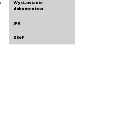
Wystawianie
u
dokumentow
JPK
KSeF
e