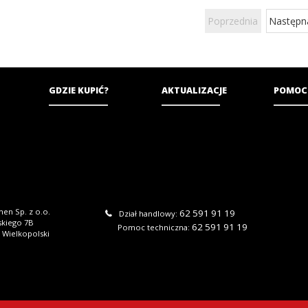
Poprzednia
Następn
GDZIE KUPIĆ?
AKTUALIZACJE
POMOC
en Sp. z o.o.
62 591 91 19
Dział handlowy:
skiego 7B
62 591 91 19
Pomoc techniczna:
 Wielkopolski