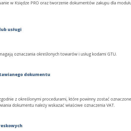
owanie w Księdze PRO oraz tworzenie dokumentów zakupu dla moduł
lub usługi
ymagają oznaczania określonych towarów i usług kodami GTU.
ystawianego dokumentu
zgodnie z określonymi procedurami, które powinny zostać oznaczon
tawiania dokumentu należy wskazać właściwe oznaczenia VAT.
kreskowych