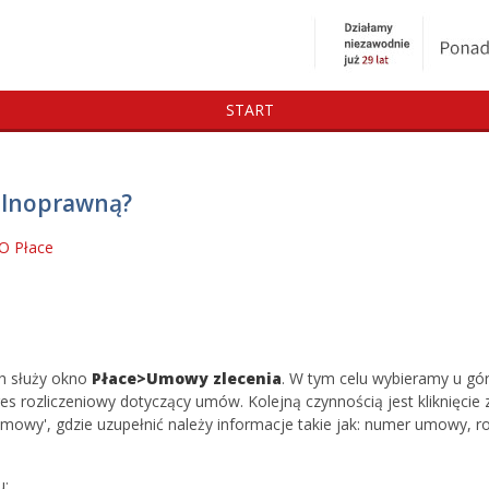
START
ilnoprawną?
RO
Płace
h służy okno
Płace>Umowy zlecenia
. W tym celu wybieramy u gó
 rozliczeniowy dotyczący umów. Kolejną czynnością jest kliknięcie 
umowy', gdzie uzupełnić należy informacje takie jak: numer umowy, r
u: