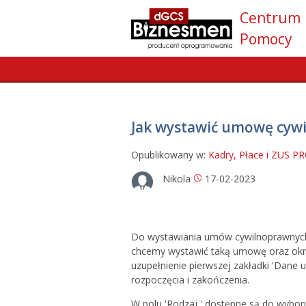
Centrum
Pomocy
Jak wystawić umowę cyw
Opublikowany w:
Kadry, Płace i ZUS P
Nikola
17-02-2023
Do wystawiania umów cywilnoprawnyc
chcemy wystawić taką umowę oraz okres
uzupełnienie pierwszej zakładki 'Dane 
rozpoczęcia i zakończenia.
W polu 'Rodzaj ' dostępne są do wybor