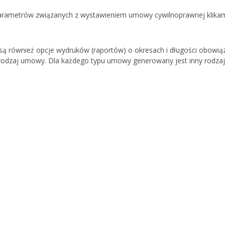
arametrów związanych z wystawieniem umowy cywilnoprawnej klikam
 są również opcje wydruków (raportów) o okresach i długości obow
 rodzaj umowy. Dla każdego typu umowy generowany jest inny rodzaj