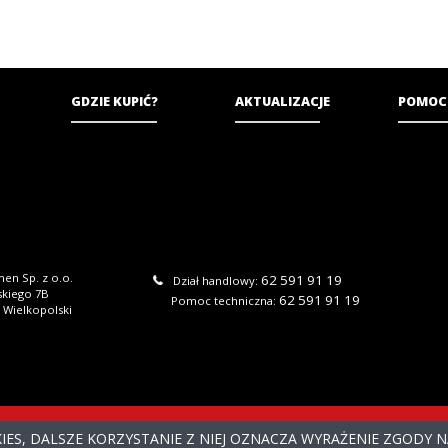
GDZIE KUPIĆ?
AKTUALIZACJE
POMOC
en Sp. z o.o.
62 591 91 19
Dział handlowy:
skiego 7B
62 591 91 19
Pomoc techniczna:
 Wielkopolski
KIES, DALSZE KORZYSTANIE Z NIEJ OZNACZA WYRAŻENIE ZGODY 
2026 DGCS BIZNESMEN SP. Z O.O. WSZYSTKIE PRAWA ZASTRZEŻ