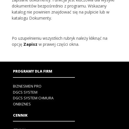
dokumentów bezpośrednio z programu. Wskazany
katalog nie powinien znajdować się na pulpicie lub w
katalogu Dokumenty.
Po uzupełnieniu wszystkich rubryk należy kliknąć na
opcję
Zapisz
w prawej części okna.
PROGRAMY DLA FIRM
BIZNESMEN PRO
DGCS SYSTEM
DGCS SYSTEM CHMURA
ONBIZNES
CENNIK