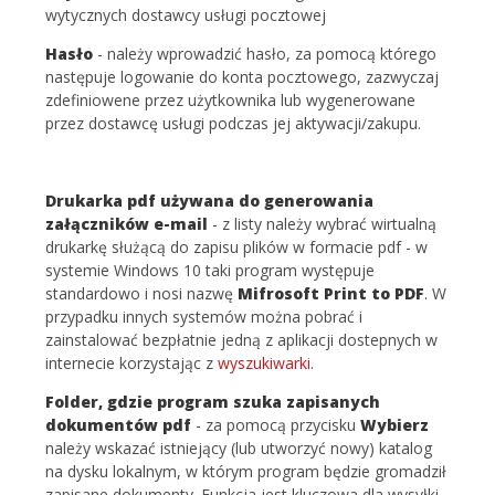
wytycznych dostawcy usługi pocztowej
Hasło
- należy wprowadzić hasło, za pomocą którego
następuje logowanie do konta pocztowego, zazwyczaj
zdefiniowene przez użytkownika lub wygenerowane
przez dostawcę usługi podczas jej aktywacji/zakupu.
Drukarka pdf używana do generowania
załączników e-mail
- z listy należy wybrać wirtualną
drukarkę służącą do zapisu plików w formacie pdf - w
systemie Windows 10 taki program występuje
standardowo i nosi nazwę
Mifrosoft Print to PDF
. W
przypadku innych systemów można pobrać i
zainstalować bezpłatnie jedną z aplikacji dostepnych w
internecie korzystając z
wyszukiwarki
.
Folder, gdzie program szuka zapisanych
dokumentów pdf
- za pomocą przycisku
Wybierz
należy wskazać istniejący (lub utworzyć nowy) katalog
na dysku lokalnym, w którym program będzie gromadził
zapisane dokumenty. Funkcja jest kluczowa dla wysyłki