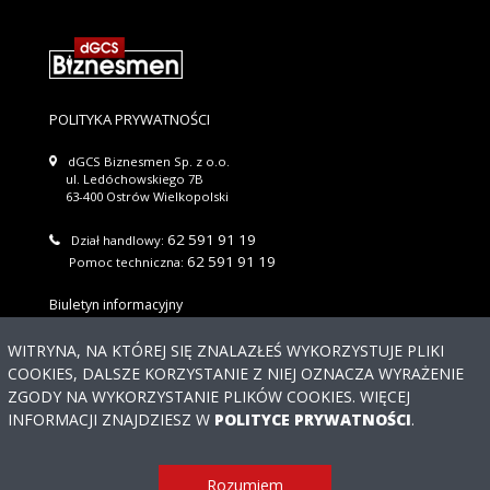
POLITYKA PRYWATNOŚCI
dGCS Biznesmen Sp. z o.o.
ul. Ledóchowskiego 7B
63-400 Ostrów Wielkopolski
62 591 91 19
Dział handlowy:
62 591 91 19
Pomoc techniczna:
Biuletyn informacyjny
Wyślij
WITRYNA, NA KTÓREJ SIĘ ZNALAZŁEŚ WYKORZYSTUJE PLIKI
COOKIES, DALSZE KORZYSTANIE Z NIEJ OZNACZA WYRAŻENIE
Regulaminu newslettera
Akceptuję warunki
ZGODY NA WYKORZYSTANIE PLIKÓW COOKIES. WIĘCEJ
Potrzebujesz
INFORMACJI ZNAJDZIESZ W
POLITYCE PRYWATNOŚCI
.
pomocy?
© 2026 DGCS BIZNESMEN SP. Z O.O. WSZYSTKIE PRAWA
Rozumiem