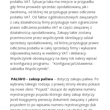
podatku VAT. Sytuacja taka ma miejsce w przypadku
gdy firma prowadzi sprzedaż opodatkowaną jak i
zwolnioną, od której nie przysługuje prawo odliczenia
podatku VAT. Od faktur ogólnokosztowych związanych
z całą działalnością firmy przysługuje nam ograniczone
prawo odliczenia podatku VAT w części związanej z
działalnością opodatkowaną. Zakupy takie zostaną
przemnożone przez współczynnik określający udział
sprzedaży opodatkowanej, od której przysługuje prawo
odliczenia podatku w całej sprzedaży firmy i wykazane
odpowiednią kwotą w ewidencji VAT i deklaracji.
Współczynnik obowiązujący na dany rok należy wpisać
w konfiguracji programu - "Konfiguracja/Ustawienia -
zakładka Współczynniki".
PALIWO - zakup paliwa
– dotyczy zakupu paliwa. Po
wybraniu takiego rodzaju z prawej strony ekranu pokaże
się nowe okno "Pojazd:" służące do wybrania numeru
rejestracyjnego pojazdu którego dany zakup dotyczy.
Jeżeli księgujemy pierwszy dokument związany z jakimś
pojazdem to po wpisaniu numeru rejestracyjnego (lub
innego oznaczenia) program spyta czy dodać go do