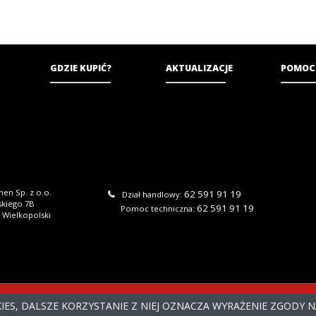
GDZIE KUPIĆ?
AKTUALIZACJE
POMOC
en Sp. z o.o.
62 591 91 19
Dział handlowy:
skiego 7B
62 591 91 19
Pomoc techniczna:
 Wielkopolski
KIES, DALSZE KORZYSTANIE Z NIEJ OZNACZA WYRAŻENIE ZGODY 
2026 DGCS BIZNESMEN SP. Z O.O. WSZYSTKIE PRAWA ZASTRZEŻ