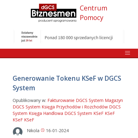
Centrum
Pomocy
Generowanie Tokenu KSeF w DGCS
System
Opublikowany w:
Fakturowanie DGCS System
Magazyn
DGCS System
Księga Przychodów i Rozchodów DGCS
System
Księga Handlowa DGCS System
KSeF
KSeF
KSeF
KSeF
Nikola
16-01-2024