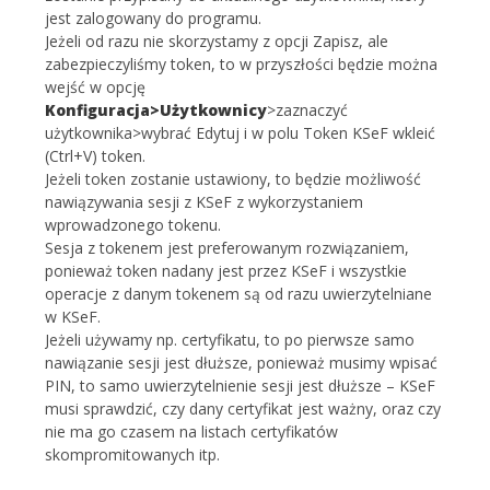
jest zalogowany do programu.
Jeżeli od razu nie skorzystamy z opcji Zapisz, ale
zabezpieczyliśmy token, to w przyszłości będzie można
wejść w opcję
Konfiguracja>Użytkownicy
>zaznaczyć
użytkownika>wybrać Edytuj i w polu Token KSeF wkleić
(Ctrl+V) token.
Jeżeli token zostanie ustawiony, to będzie możliwość
nawiązywania sesji z KSeF z wykorzystaniem
wprowadzonego tokenu.
Sesja z tokenem jest preferowanym rozwiązaniem,
ponieważ token nadany jest przez KSeF i wszystkie
operacje z danym tokenem są od razu uwierzytelniane
w KSeF.
Jeżeli używamy np. certyfikatu, to po pierwsze samo
nawiązanie sesji jest dłuższe, ponieważ musimy wpisać
PIN, to samo uwierzytelnienie sesji jest dłuższe – KSeF
musi sprawdzić, czy dany certyfikat jest ważny, oraz czy
nie ma go czasem na listach certyfikatów
skompromitowanych itp.