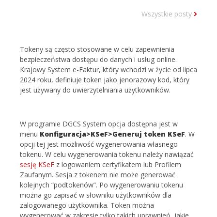
Wszystkie posty
Tokeny są często stosowane w celu zapewnienia
bezpieczeństwa dostępu do danych i usług online.
Krajowy System e-Faktur, który wchodzi w życie od lipca
2024 roku, definiuje token jako jenorazowy kod, który
jest używany do uwierzytelniania użytkowników.
W programie DGCS System opcja dostępna jest w
menu
Konfiguracja>KSeF>Generuj token KSeF
. W
opcji tej jest możliwość wygenerowania własnego
tokenu. W celu wygenerowania tokenu należy nawiązać
sesję KSeF
z logowaniem certyfikatem lub Profilem
Zaufanym. Sesja z tokenem nie może generować
kolejnych “podtokenów”. Po wygenerowaniu tokenu
można go zapisać w słowniku użytkowników dla
zalogowanego użytkownika. Token można
wygenerować w zakresie tylko takich uprawnień, jakie