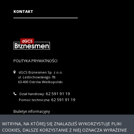
KONTAKT
POLITYKA PRYWATNOŚCI
dGCS Biznesmen Sp. z o.o.
ul. Ledóchowskiego 7B
63-400 Ostrów Wielkopolski
62 591 91 19
Dział handlowy:
62 591 91 19
Pomoc techniczna:
Biuletyn informacyjny
Wyślij
WITRYNA, NA KTÓREJ SIĘ ZNALAZŁEŚ WYKORZYSTUJE PLIKI
COOKIES, DALSZE KORZYSTANIE Z NIEJ OZNACZA WYRAŻENIE