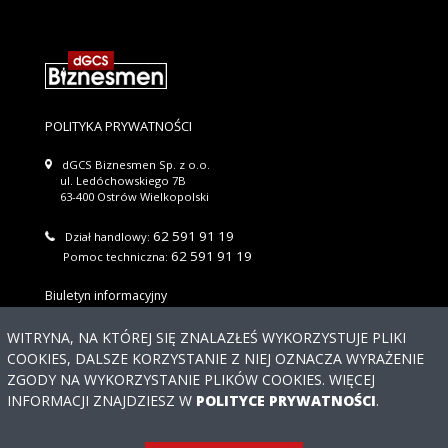
POLITYKA PRYWATNOŚCI
dGCS Biznesmen Sp. z o.o.
ul. Ledóchowskiego 7B
63-400 Ostrów Wielkopolski
62 591 91 19
Dział handlowy:
62 591 91 19
Pomoc techniczna:
Biuletyn informacyjny
Wyślij
WITRYNA, NA KTÓREJ SIĘ ZNALAZŁEŚ WYKORZYSTUJE PLIKI
COOKIES, DALSZE KORZYSTANIE Z NIEJ OZNACZA WYRAŻENIE
Regulaminu newslettera
Akceptuję warunki
ZGODY NA WYKORZYSTANIE PLIKÓW COOKIES. WIĘCEJ
Potrzebujesz
INFORMACJI ZNAJDZIESZ W
POLITYCE PRYWATNOŚCI
.
pomocy?
© 2026 DGCS BIZNESMEN SP. Z O.O. WSZYSTKIE PRAWA