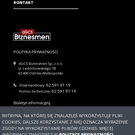
KONTAKT
POLITYKA PRYWATNOŚCI
dGCS Biznesmen Sp. z o.o.
ul. Ledóchowskiego 7B
63-400 Ostrów Wielkopolski
62 591 91 19
Dział handlowy:
62 591 91 19
Pomoc techniczna:
Biuletyn informacyjny
Wyślij
WITRYNA, NA KTÓREJ SIĘ ZNALAZŁEŚ WYKORZYSTUJE PLIKI
COOKIES, DALSZE KORZYSTANIE Z NIEJ OZNACZA WYRAŻENIE
Regulaminu newslettera
Akceptuję warunki
ZGODY NA WYKORZYSTANIE PLIKÓW COOKIES. WIĘCEJ
Potrzebujesz
INFORMACJI ZNAJDZIESZ W
POLITYCE PRYWATNOŚCI
.