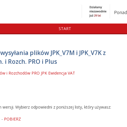
START
 wysyłania plików JPK_V7M i JPK_V7K z
 i Rozch. PRO i Plus
dów i Rozchodów PRO
JPK
Ewidencja VAT
wersji. Wybierz odpowiedni z poniższej listy, który używasz:
 -
POBIERZ