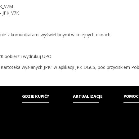
JPK_V7M
 - JPK_V7K
odnie z komunikatami wyświetlanymi w kolejnych oknach.
7K pobierz i wydrukuj UPO.
"Kartoteka wysłanych JPK" w aplikacji JPK DGCS, pod przyciskiem Po
GDZIE KUPIĆ?
AKTUALIZACJE
POMOC