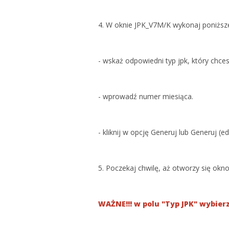
4. W oknie JPK_V7M/K wykonaj poniższe
- wskaż odpowiedni typ jpk, który chce
- wprowadź numer miesiąca.
- kliknij w opcję Generuj lub Generuj (e
5. Poczekaj chwilę, aż otworzy się okno
WAŻNE!!! w polu "Typ JPK" wybierz 