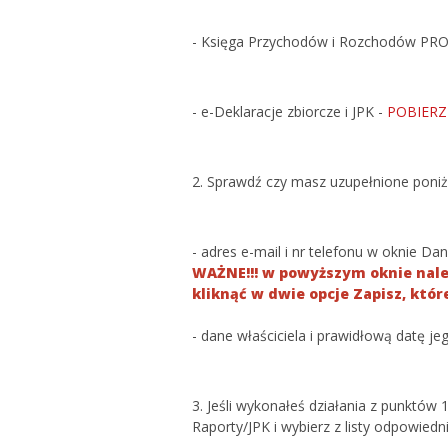
- Księga Przychodów i Rozchodów PRO
- e-Deklaracje zbiorcze i JPK -
POBIERZ
2. Sprawdź czy masz uzupełnione poni
- adres e-mail i nr telefonu w oknie D
WAŻNE!!! w powyższym oknie należ
kliknąć w dwie opcje Zapisz, któ
- dane właściciela i prawidłową datę j
3. Jeśli wykonałeś działania z punktów
Raporty/JPK i wybierz z listy odpowiedni 