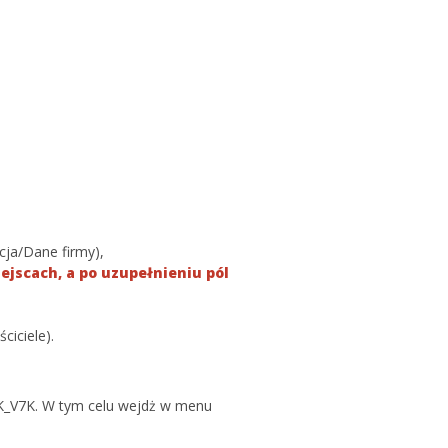
cja/Dane firmy),
jscach, a po uzupełnieniu pól
ciciele).
JPK_V7K. W tym celu wejdż w menu