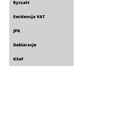
Ryczałt
Ewidencja VAT
JPK
Deklaracje
KSeF