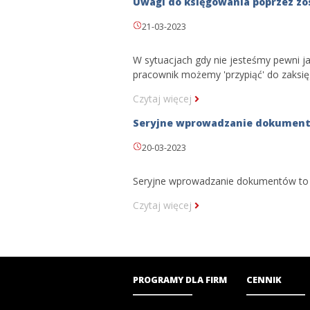
Uwagi do księgowania poprzez zo
21-03-2023
W sytuacjach gdy nie jesteśmy pewni j
pracownik możemy 'przypiąć' do zaksię
Czytaj więcej
Seryjne wprowadzanie dokumen
20-03-2023
Seryjne wprowadzanie dokumentów to f
Czytaj więcej
PROGRAMY DLA FIRM
CENNIK