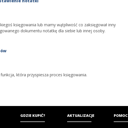
stawienie notatki
akiegoś księgowania lub mamy wątpliwość co zaksięgował inny
gowanego dokumentu notatkę dla siebie lub innej osoby.
tów
unkcja, która przyspiesza proces księgowania.
GDZIE KUPIĆ?
AKTUALIZACJE
POMOC