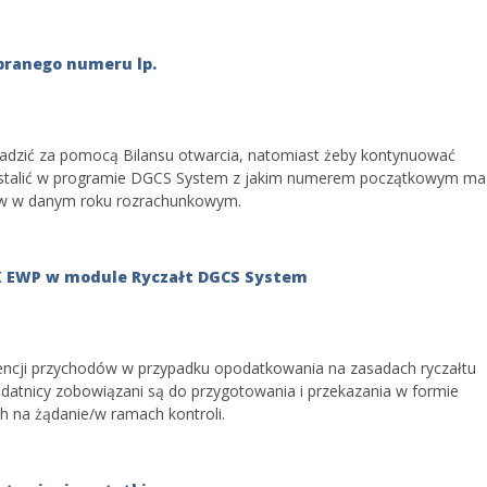
ranego numeru lp.
dzić za pomocą Bilansu otwarcia, natomiast żeby kontynuować
 ustalić w programie DGCS System z jakim numerem początkowym ma
ów w danym roku rozrachunkowym.
PK EWP w module Ryczałt DGCS System
dencji przychodów w przypadku opodatkowania na zasadach ryczałtu
tnicy zobowiązani są do przygotowania i przekazania w formie
 na żądanie/w ramach kontroli.