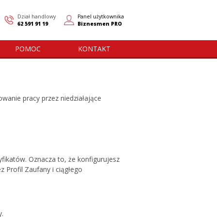
Dział handlowy
Panel użytkownika
62 591 91 19
Biznesmen PRO
POMOC
KONTAKT
wanie pracy przez niedziałające
yfikatów. Oznacza to, że konfigurujesz
 Profil Zaufany i ciągłego
y.