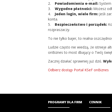
2.
Powiadomienia e-mail:
System w
3.
Wygodne płatności:
Możesz odha
4.
Jeden login, wiele firm:
Jeśli za
konta.
5.
Bezpieczeństwo i porządek:
Ko
rozpraszaczy.
To nie tylko bajer, to realna oszczędno
Ludzie często nie wiedzą, że istnieje 
onBiznes to most dbający o Twój święt
Zacznij działać sprawniej już dziś.
Wyko
Odbierz dostęp Portal KSeF onBiznes
PROGRAMY DLA FIRM
CENNIK