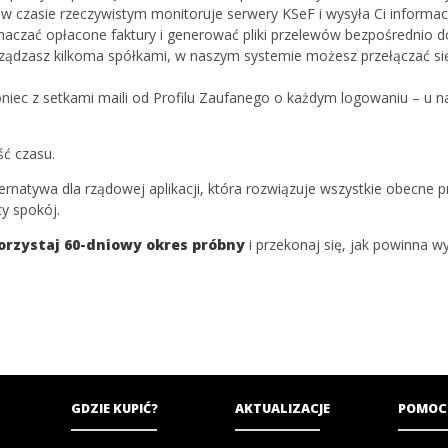
 czasie rzeczywistym monitoruje serwery KSeF i wysyła Ci informac
czać opłacone faktury i generować pliki przelewów bezpośrednio 
rządzasz kilkoma spółkami, w naszym systemie możesz przełączać się
niec z setkami maili od Profilu Zaufanego o każdym logowaniu – u na
ść czasu.
alternatywa dla rządowej aplikacji, która rozwiązuje wszystkie obecne
y spokój.
rzystaj 60-dniowy okres próbny
i przekonaj się, jak powinna 
GDZIE KUPIĆ?
AKTUALIZACJE
POMOC