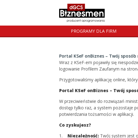
PROGRAMY DLA FIRM
Portal KSeF onBiznes – Twój sposób 
Wraz z KSeF-em pojawiły się niespodzi
logowanie Profilem Zaufanym na stron
Przygotowaliśmy aplikację online, któ
Portal KSeF onBiznes – Twój spos
W przeciwieństwie do rozwiązań ministe
dostęp tylko raz, a system pozostaje p
potwierdzania tożsamości w aplikacji.
Co zyskujesz?
1.
Niezależność:
Twój system jest o