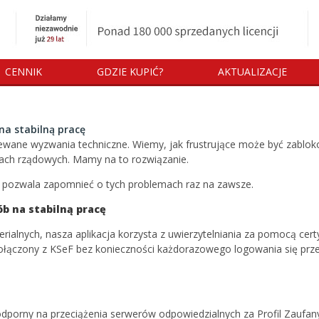
CENNIK
GDZIE KUPIĆ?
AKTUALIZACJE
na stabilną pracę
ewane wyzwania techniczne. Wiemy, jak frustrujące może być zabloko
ach rządowych. Mamy na to rozwiązanie.
ry pozwala zapomnieć o tych problemach raz na zawsze.
ób na stabilną pracę
rialnych, nasza aplikacja korzysta z uwierzytelniania za pomocą cert
ołączony z KSeF bez konieczności każdorazowego logowania się przez
dporny na przeciążenia serwerów odpowiedzialnych za Profil Zaufan