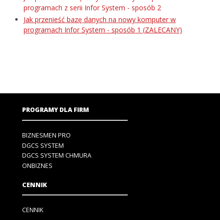
programach z serii Infor System - sposób 2
Jak przenieść bazę danych na nowy komputer w
programach Infor System - sposób 1 (ZALECANY)
PROGRAMY DLA FIRM
BIZNESMEN PRO
DGCS SYSTEM
DGCS SYSTEM CHMURA
ONBIZNES
CENNIK
CENNIK