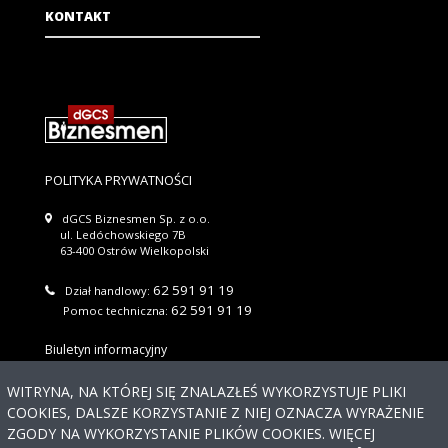
KONTAKT
POLITYKA PRYWATNOŚCI
dGCS Biznesmen Sp. z o.o.
ul. Ledóchowskiego 7B
63-400 Ostrów Wielkopolski
62 591 91 19
Dział handlowy:
62 591 91 19
Pomoc techniczna:
Biuletyn informacyjny
Wyślij
WITRYNA, NA KTÓREJ SIĘ ZNALAZŁEŚ WYKORZYSTUJE PLIKI
COOKIES, DALSZE KORZYSTANIE Z NIEJ OZNACZA WYRAŻENIE
Regulaminu newslettera
Akceptuję warunki
ZGODY NA WYKORZYSTANIE PLIKÓW COOKIES. WIĘCEJ
Potrzebujesz