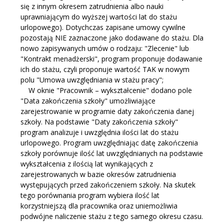
się z innym okresem zatrudnienia albo nauki
uprawniającym do wyższej wartości lat do stażu
urlopowego). Dotychczas zapisane umowy cywilne
pozostają NIE zaznaczone jako dodawane do stażu. Dla
nowo zapisywanych umów o rodzaju: "Zlecenie" lub
"Kontrakt menadżerski", program proponuje dodawanie
ich do stażu, czyli proponuje wartość TAK w nowym
polu "Umowa uwzględniania w stażu pracy";
W oknie "Pracownik – wykształcenie" dodano pole
"Data zakończenia szkoły" umożliwiające
zarejestrowanie w programie daty zakończenia danej
szkoły. Na podstawie "Daty zakończenia szkoły"
program analizuje i uwzględnia ilości lat do stażu
urlopowego. Program uwzględniając datę zakończenia
szkoły porównuje ilość lat uwzględnianych na podstawie
wykształcenia z ilością lat wynikających z
zarejestrowanych w bazie okresów zatrudnienia
występujących przed zakończeniem szkoły. Na skutek
tego porównania program wybiera ilość lat
korzystniejszą dla pracownika oraz uniemożliwia
podwójne naliczenie stażu z tego samego okresu czasu.