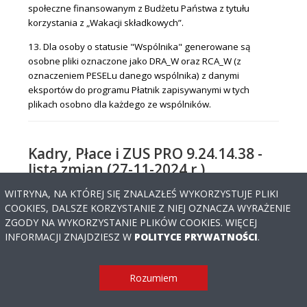
społeczne finansowanym z Budżetu Państwa z tytułu
korzystania z „Wakacji składkowych”.
13. Dla osoby o statusie "Wspólnika" generowane są
osobne pliki oznaczone jako DRA_W oraz RCA_W (z
oznaczeniem PESELu danego wspólnika) z danymi
eksportów do programu Płatnik zapisywanymi w tych
plikach osobno dla każdego ze wspólników.
Kadry, Płace i ZUS PRO 9.24.14.38 -
lista zmian (27-11-2024 r.)
WITRYNA, NA KTÓREJ SIĘ ZNALAZŁEŚ WYKORZYSTUJE PLIKI
PRZEDŁUŻ ABONAMENT
POBIERZ
COOKIES, DALSZE KORZYSTANIE Z NIEJ OZNACZA WYRAŻENIE
ZGODY NA WYKORZYSTANIE PLIKÓW COOKIES. WIĘCEJ
UWAGA! Wersja 9.24 wymaga wprowadzenia nowego
Potrzebujesz
INFORMACJI ZNAJDZIESZ W
POLITYCE PRYWATNOŚCI
.
numeru licencji.
pomocy?
Aktualizacja jest bezpłatna dla Użytkowników wersji:
Rozumiem
- 9.24.x.x w okresie ważności aktualnie posiadanej
licencji do programu.