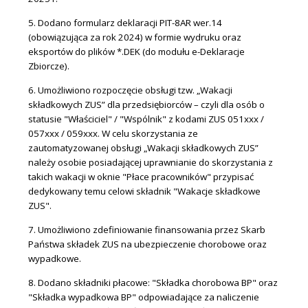
5. Dodano formularz deklaracji PIT-8AR wer.14
(obowiązująca za rok 2024) w formie wydruku oraz
eksportów do plików *.DEK (do modułu e-Deklaracje
Zbiorcze).
6. Umożliwiono rozpoczęcie obsługi tzw. „Wakacji
składkowych ZUS” dla przedsiębiorców – czyli dla osób o
statusie "Właściciel" / "Wspólnik" z kodami ZUS 051xxx /
057xxx / 059xxx. W celu skorzystania ze
zautomatyzowanej obsługi „Wakacji składkowych ZUS”
należy osobie posiadającej uprawnianie do skorzystania z
takich wakacji w oknie "Płace pracowników" przypisać
dedykowany temu celowi składnik "Wakacje składkowe
ZUS".
7. Umożliwiono zdefiniowanie finansowania przez Skarb
Państwa składek ZUS na ubezpieczenie chorobowe oraz
wypadkowe.
8. Dodano składniki płacowe: "Składka chorobowa BP" oraz
"Składka wypadkowa BP" odpowiadające za naliczenie