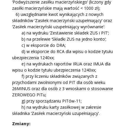
‘Podwyższenie zasiłku macierzyńskiego’ (liczony gdy
zasiłki macierzyńskie mają wartość < 1000 zł);
6) uwzględnianie kwot wynikających z nowych
składników ‘Zasiłek macierzyński uzupełniający’ oraz
‘Zasiłek macierzyński uzupełniający wyrównanie’:
a) na wydruku ‘Zestawienie składek ZUS i PIT’;
b) na przelewie ‘Składki ZUS na jedno konto’;
c) w eksporcie do DRA;
d) w eksporcie do RCA dla wpisu o kodzie tytułu
ubezpieczenia 1240xx;
e) na wydrukach raportów IRUA oraz IMUA dla
wpisu o kodzie tytułu ubezpieczenia 1240xx;
f) przy liczeniu składników związanych z
przychodami zwolnionymi od PIT dla osób wieku
26MINUS oraz dla osób z 3 wnioskami o stosowanie
ZEROWEGO PITu;
g) przy sporządzaniu PITów-11;
h) na wydruku karty zasiłkowej w zakresie
składnika ‘Zasiłek macierzyński uzupełniający’.
Zmiany: