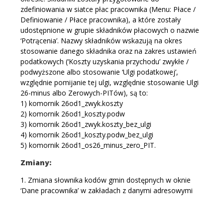
zdefiniowania w siatce płac pracownika (Menu: Płace /
Definiowanie / Płace pracownika), a które zostały
udostępnione w grupie składników płacowych o nazwie
‘Potrącenia’. Nazwy składników wskazują na okres
stosowanie danego składnika oraz na zakres ustawień
podatkowych (‘Koszty uzyskania przychodu’ zwykłe /
podwyższone albo stosowanie ‘Ulgi podatkowej’,
względnie pomijanie tej ulgi, względnie stosowanie Ulgi
26-minus albo Zerowych-PITów), są to:
1) komornik 26od1_zwyk.koszty
2) komornik 26od1_koszty.podw
3) komornik 26od1_zwyk.koszty_bez_ulgi
4) komornik 26od1_koszty.podw_bez_ulgi
5) komornik 26od1_os26_minus_zero_PIT.
Zmiany:
1. Zmiana słownika kodów gmin dostępnych w oknie
‘Dane pracownika’ w zakładach z danymi adresowymi