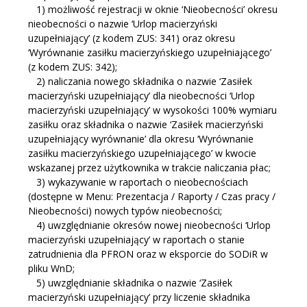
1) możliwość rejestracji w oknie ‘Nieobecności’ okresu
nieobecności o nazwie ‘Urlop macierzyński
uzupełniający’ (z kodem ZUS: 341) oraz okresu
‘Wyrównanie zasiłku macierzyńskiego uzupełniającego’
(z kodem ZUS: 342);
2) naliczania nowego składnika o nazwie ‘Zasiłek
macierzyński uzupełniający’ dla nieobecności ‘Urlop
macierzyński uzupełniający’ w wysokości 100% wymiaru
zasiłku oraz składnika o nazwie ‘Zasiłek macierzyński
uzupełniający wyrównanie’ dla okresu ‘Wyrównanie
zasiłku macierzyńskiego uzupełniającego’ w kwocie
wskazanej przez użytkownika w trakcie naliczania płac;
3) wykazywanie w raportach o nieobecnościach
(dostępne w Menu: Prezentacja / Raporty / Czas pracy /
Nieobecności) nowych typów nieobecności;
4) uwzględnianie okresów nowej nieobecności ‘Urlop
macierzyński uzupełniający’ w raportach o stanie
zatrudnienia dla PFRON oraz w eksporcie do SODiR w
pliku WnD;
5) uwzględnianie składnika o nazwie ‘Zasiłek
macierzyński uzupełniający’ przy liczenie składnika