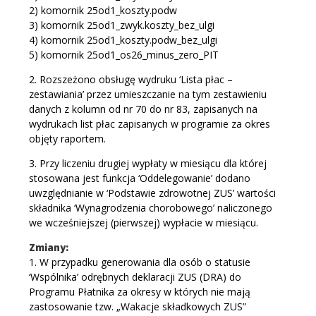
2) komornik 25od1_koszty.podw
3) komornik 25od1_zwyk.koszty_bez_ulgi
4) komornik 25od1_koszty.podw_bez_ulgi
5) komornik 25od1_os26_minus_zero_PIT
2. Rozszeżono obsługę wydruku ‘Lista płac –
zestawiania’ przez umieszczanie na tym zestawieniu
danych z kolumn od nr 70 do nr 83, zapisanych na
wydrukach list płac zapisanych w programie za okres
objęty raportem.
3. Przy liczeniu drugiej wypłaty w miesiącu dla której
stosowana jest funkcja ‘Oddelegowanie’ dodano
uwzględnianie w ‘Podstawie zdrowotnej ZUS’ wartości
składnika ‘Wynagrodzenia chorobowego’ naliczonego
we wcześniejszej (pierwszej) wypłacie w miesiącu.
Zmiany:
1. W przypadku generowania dla osób o statusie
‘Wspólnika’ odrębnych deklaracji ZUS (DRA) do
Programu Płatnika za okresy w których nie mają
zastosowanie tzw. „Wakacje składkowych ZUS”