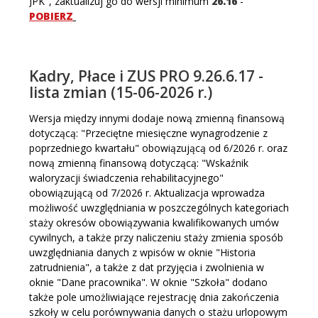
JPK", zaktualizuj go do wersji minimum
26.16
-
POBIERZ
Kadry, Płace i ZUS PRO 9.26.6.17 -
lista zmian (15-06-2026 r.)
Wersja między innymi dodaje nową zmienną finansową
dotyczącą: "Przeciętne miesięczne wynagrodzenie z
poprzedniego kwartału" obowiązującą od 6/2026 r. oraz
nową zmienną finansową dotyczącą: "Wskaźnik
waloryzacji świadczenia rehabilitacyjnego"
obowiązującą od 7/2026 r. Aktualizacja wprowadza
możliwość uwzględniania w poszczególnych kategoriach
staży okresów obowiązywania kwalifikowanych umów
cywilnych, a także przy naliczeniu staży zmienia sposób
uwzględniania danych z wpisów w oknie "Historia
zatrudnienia", a także z dat przyjęcia i zwolnienia w
oknie "Dane pracownika". W oknie "Szkoła" dodano
także pole umożliwiające rejestrację dnia zakończenia
szkoły w celu porównywania danych o stażu urlopowym